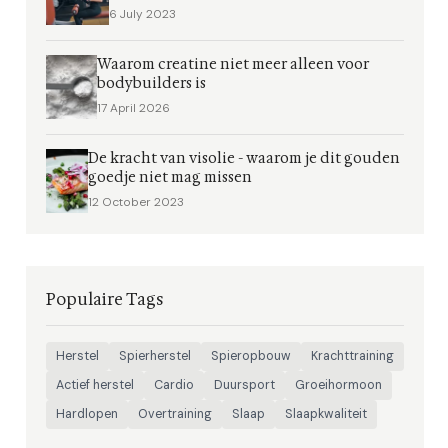
6 July 2023
Waarom creatine niet meer alleen voor
bodybuilders is
17 April 2026
De kracht van visolie - waarom je dit gouden
goedje niet mag missen
12 October 2023
Populaire Tags
Herstel
Spierherstel
Spieropbouw
Krachttraining
Actief herstel
Cardio
Duursport
Groeihormoon
Hardlopen
Overtraining
Slaap
Slaapkwaliteit