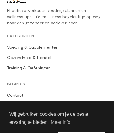
Effectieve workouts, voedingsplannen en
wellness tips. Life en Fitness begeleidt je op weg
naar een gezonder en actiever leven.
CATEGORIEËN
Voeding & Supplementen
Gezondheid & Herstel
Training & Oefeningen
PAGINA'S
Contact
Privacybeleid
Wij gebruiken cookies om je de beste
Algemene Voorwaarden
ervaring te bieden.
Meer info
Adverteren