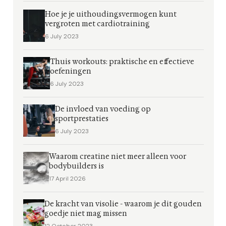
Hoe je je uithoudingsvermogen kunt
vergroten met cardiotraining
6 July 2023
Thuis workouts: praktische en effectieve
oefeningen
6 July 2023
De invloed van voeding op
sportprestaties
6 July 2023
Waarom creatine niet meer alleen voor
bodybuilders is
17 April 2026
De kracht van visolie - waarom je dit gouden
goedje niet mag missen