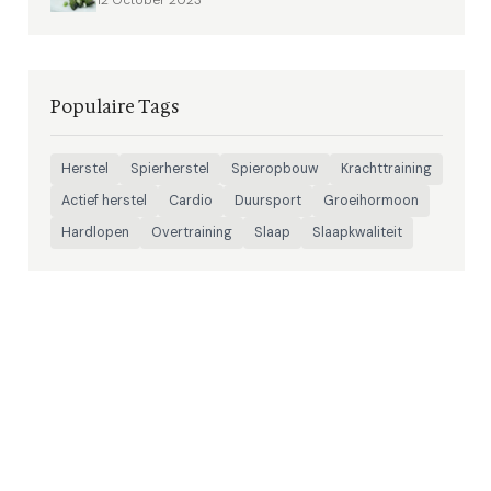
12 October 2023
Populaire Tags
Herstel
Spierherstel
Spieropbouw
Krachttraining
Actief herstel
Cardio
Duursport
Groeihormoon
Hardlopen
Overtraining
Slaap
Slaapkwaliteit