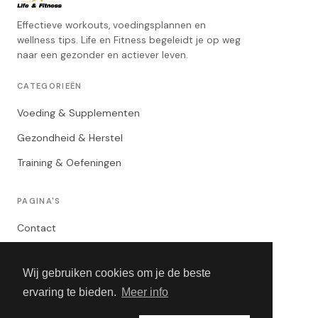
Effectieve workouts, voedingsplannen en
wellness tips. Life en Fitness begeleidt je op weg
naar een gezonder en actiever leven.
CATEGORIEËN
Voeding & Supplementen
Gezondheid & Herstel
Training & Oefeningen
PAGINA'S
Contact
Privacybeleid
Wij gebruiken cookies om je de beste
Algemene Voorwaarden
ervaring te bieden.
Meer info
Adverteren