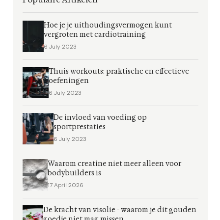
Hoe je je uithoudingsvermogen kunt
vergroten met cardiotraining
6 July 2023
Thuis workouts: praktische en effectieve
oefeningen
6 July 2023
De invloed van voeding op
sportprestaties
6 July 2023
Waarom creatine niet meer alleen voor
bodybuilders is
17 April 2026
De kracht van visolie - waarom je dit gouden
goedje niet mag missen