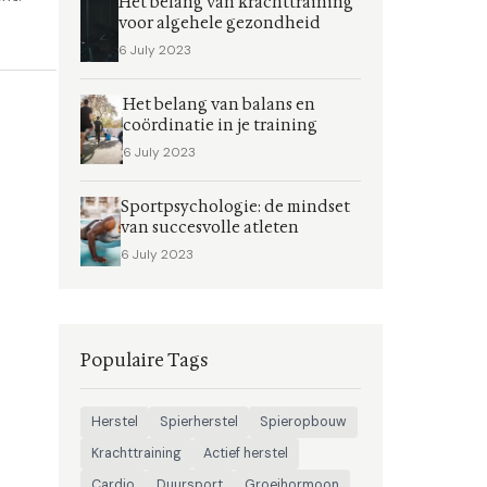
Het belang van krachttraining
voor algehele gezondheid
6 July 2023
Het belang van balans en
coördinatie in je training
6 July 2023
Sportpsychologie: de mindset
van succesvolle atleten
6 July 2023
Populaire Tags
Herstel
Spierherstel
Spieropbouw
Krachttraining
Actief herstel
Cardio
Duursport
Groeihormoon