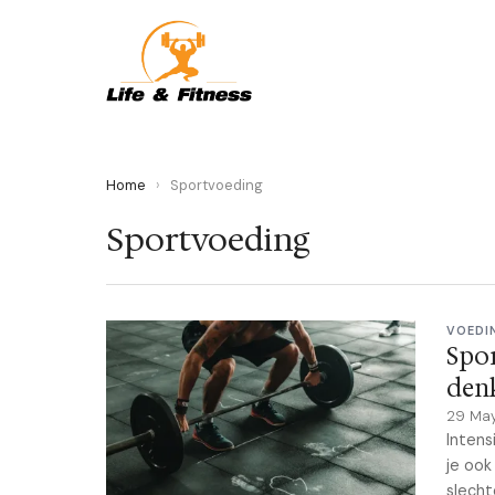
Home
›
Sportvoeding
Sportvoeding
VOEDI
Spo
den
29 Ma
Intens
je ook
slecht