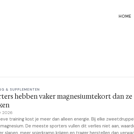
HOME
NG & SUPPLEMENTEN
rters hebben vaker magnesiumtekort dan ze
ken
y 2026
ieve training kost je meer dan alleen energie. Bij elke zweetdruppel
 magnesium. De meeste sporters vullen dit verlies niet aan, waard
er slapen, meer spierkramp krijgen en trager herstellen dan verwac