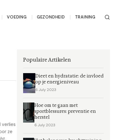
VOEDING
GEZONDHEID
TRAINING
Populaire Artikelen
Dieet en hydratatie: de invloed
op je energieniveau
6 July 2023
Hoe om te gaan met
sportblessures: preventie en
herstel
 verlies
6 July 2023
oor ze
ht.