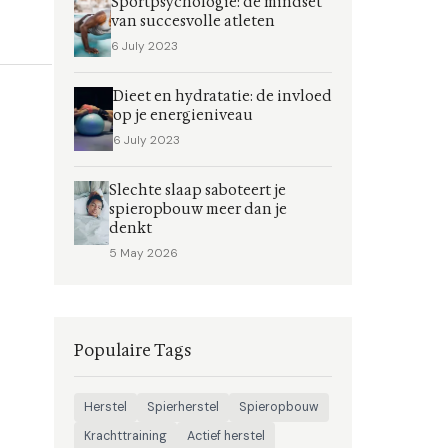
Sportpsychologie: de mindset
van succesvolle atleten
6 July 2023
Dieet en hydratatie: de invloed
op je energieniveau
6 July 2023
Slechte slaap saboteert je
spieropbouw meer dan je
denkt
5 May 2026
Populaire Tags
Herstel
Spierherstel
Spieropbouw
Krachttraining
Actief herstel