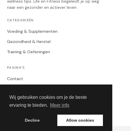
wellness tips. Life en Fitness begeleidt je op weg
naar een gezonder en actiever leven.
CATEGORIEËN
Voeding & Supplementen
Gezondheid & Herstel
Training & Oefeningen
PAGINA'S
Contact
Privacybeleid
Wij gebruiken cookies om je de beste
Algemene Voorwaarden
ervaring te bieden.
Meer info
Adverteren
Decline
Allow cookies